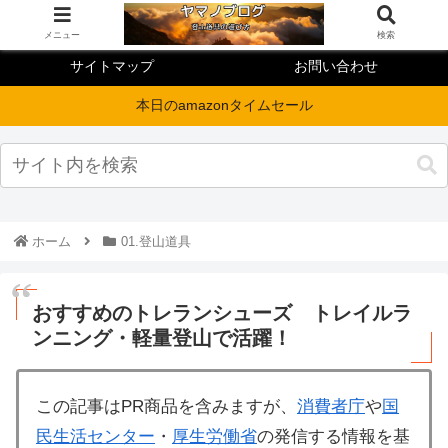
メニュー
検索
サイトマップ
お問い合わせ
本日のamazonタイムセール
ホーム
01.登山道具
おすすめのトレランシューズ トレイルラ
ンニング・軽量登山で活躍！
この記事はPR商品を含みますが、
消費者庁
や
国
民生活センター
・
厚生労働省
の発信する情報を基