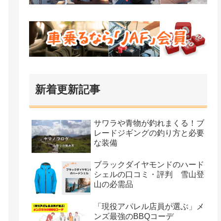
カメラの買取バイセル
新着更新記事
サワラや青物が釣れまくる！ブ
レードジギングの釣り方と必要
な装備
ブラックダイヤモンドのハード
シェルの口コミ・評判 雪山登
山の必需品
「現役アパレル店員が選ぶ」メ
ンズ最強のBBQコーデ