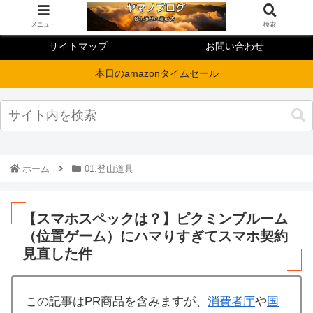
メニュー
検索
サイトマップ
お問い合わせ
本日のamazonタイムセール
ホーム
01.登山道具
【スマホスペックは？】ピクミンブルーム
（位置ゲーム）にハマりすぎてスマホ契約
見直した件
この記事はPR商品を含みますが、
消費者庁
や
国