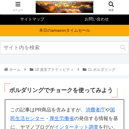
メニュー
検索
サイトマップ
お問い合わせ
本日のamazonタイムセール
ホーム
10.派生アクティビティ
11.ボルダリング
ボルダリングでチョークを使ってみよう
この記事はPR商品を含みますが、
消費者庁
や
国
民生活センター
・
厚生労働省
の発信する情報を基
に、ヤマノブログが
インターネット調査
を行い、