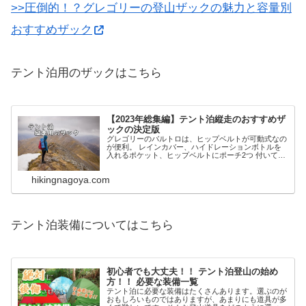
>>圧倒的！？グレゴリーの登山ザックの魅力と容量別
おすすめザック
テント泊用のザックはこちら
【2023年総集編】テント泊縦走のおすすめザ
ックの決定版
グレゴリーのバルトロは、ヒップベルトが可動式なの
が便利。 レインカバー、ハイドレーションボトルを
入れるポケット、ヒップベルトにポーチ2つ 付いてい
ます。雨蓋に収納が多いので、出し入れがラクチンで
す。
hikingnagoya.com
テント泊装備についてはこちら
初心者でも大丈夫！！ テント泊登山の始め
方！！ 必要な装備一覧
テント泊に必要な装備はたくさんあります。選ぶのが
おもしろいものではありますが、あまりにも道具が多