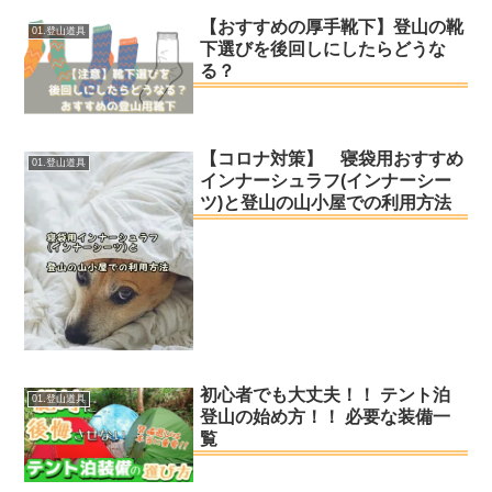
【おすすめの厚手靴下】登山の靴
01.登山道具
下選びを後回しにしたらどうな
る？
【コロナ対策】 寝袋用おすすめ
01.登山道具
インナーシュラフ(インナーシー
ツ)と登山の山小屋での利用方法
初心者でも大丈夫！！ テント泊
01.登山道具
登山の始め方！！ 必要な装備一
覧