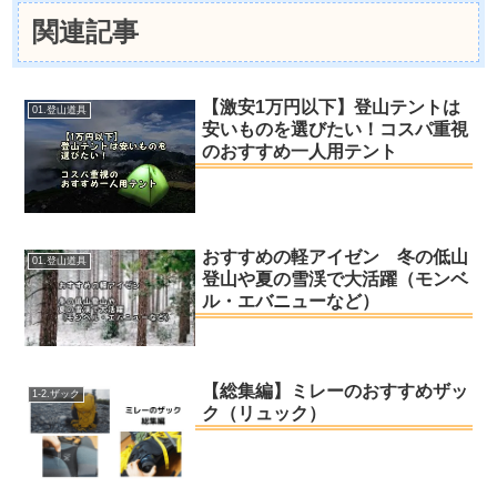
関連記事
【激安1万円以下】登山テントは
01.登山道具
安いものを選びたい！コスパ重視
のおすすめ一人用テント
おすすめの軽アイゼン 冬の低山
01.登山道具
登山や夏の雪渓で大活躍（モンベ
ル・エバニューなど）
【総集編】ミレーのおすすめザッ
1-2.ザック
ク（リュック）