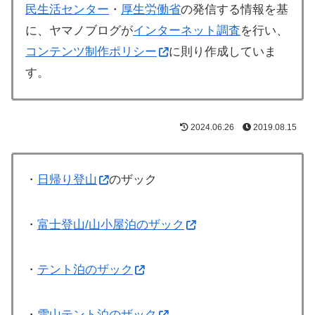
民生活センター
・
厚生労働省
の発信する情報を基
に、ヤマノブログが
インターネット調査
を行い、
コンテンツ制作ポリシー
に則り作成していま
す。
2024.06.26
2019.08.15
・
日帰り登山
のザック
・
富士登山/山小屋泊のザック
・
テント泊のザック
・
雪山テント泊のザック