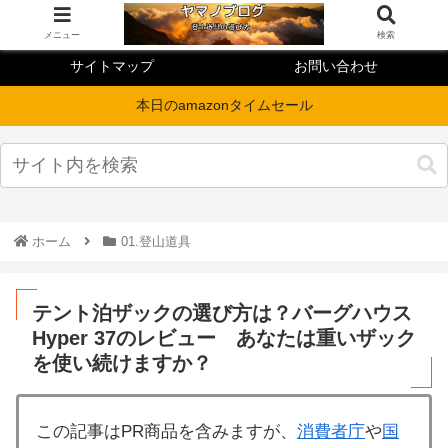
メニュー
検索
サイトマップ
お問い合わせ
本日のamazonタイムセール
ホーム
01.登山道具
テント泊ザックの選び方は？バーグハウス
Hyper 37のレビュー あなたは重いザック
を使い続けますか？
この記事はPR商品を含みますが、
消費者庁
や
国