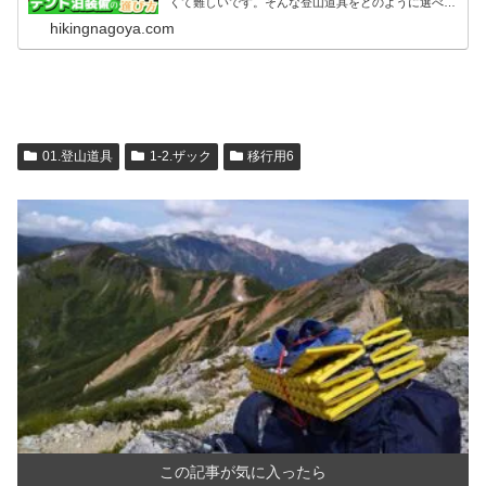
くて難しいです。そんな登山道具をどのように選べば
よいかまとめましたので、是非参考にしてみてくださ
hikingnagoya.com
い。
01.登山道具
1-2.ザック
移行用6
この記事が気に入ったら