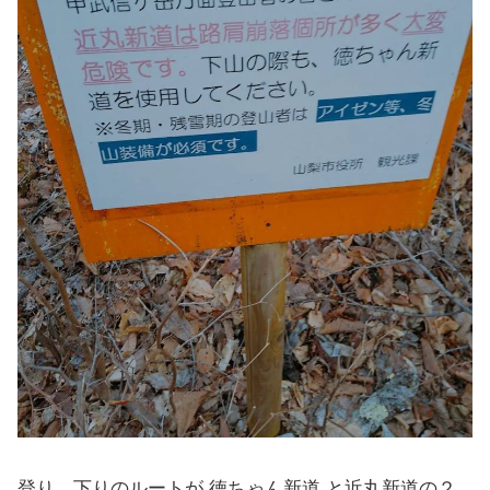
登り、下りのルートが 徳ちゃん新道 と近丸新道の２