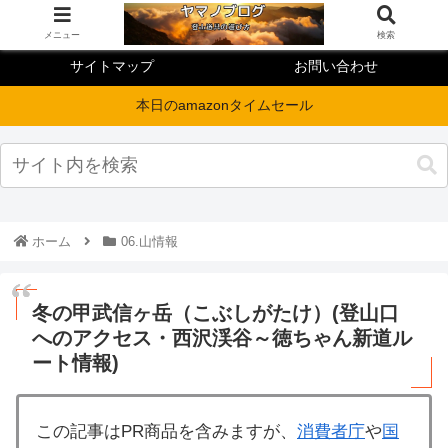
メニュー
検索
サイトマップ
お問い合わせ
本日のamazonタイムセール
ホーム
06.山情報
冬の甲武信ヶ岳（こぶしがたけ）(登山口
へのアクセス・西沢渓谷～徳ちゃん新道ル
ート情報)
この記事はPR商品を含みますが、
消費者庁
や
国