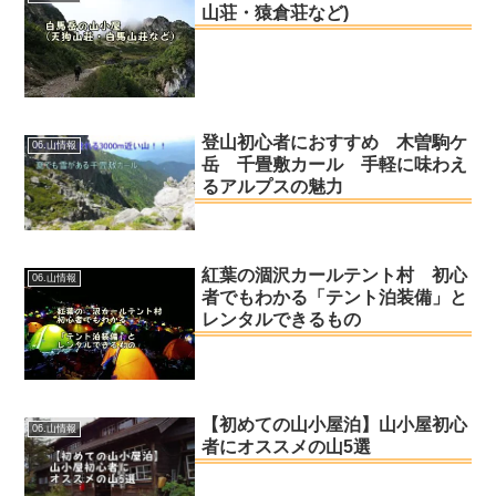
山荘・猿倉荘など)
登山初心者におすすめ 木曽駒ケ
06.山情報
岳 千畳敷カール 手軽に味わえ
るアルプスの魅力
紅葉の涸沢カールテント村 初心
06.山情報
者でもわかる「テント泊装備」と
レンタルできるもの
【初めての山小屋泊】山小屋初心
06.山情報
者にオススメの山5選