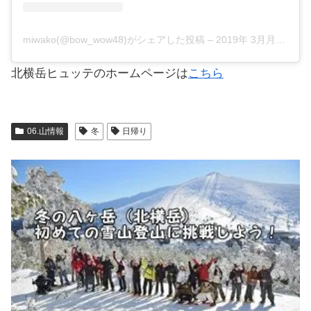
miwako(@bow_wow48)がシェアした投稿
–
2019年 3月月28日午後2時30分PDT
北横岳ヒュッテのホームページは
こちら
06.山情報
冬
日帰り