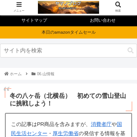
メニュー
検索
サイトマップ
お問い合わせ
本日のamazonタイムセール
ホーム
06.山情報
冬の八ヶ岳（北横岳） 初めての雪山登山
に挑戦しよう！
この記事はPR商品を含みますが、
消費者庁
や
国
民生活センター
・
厚生労働省
の発信する情報を基