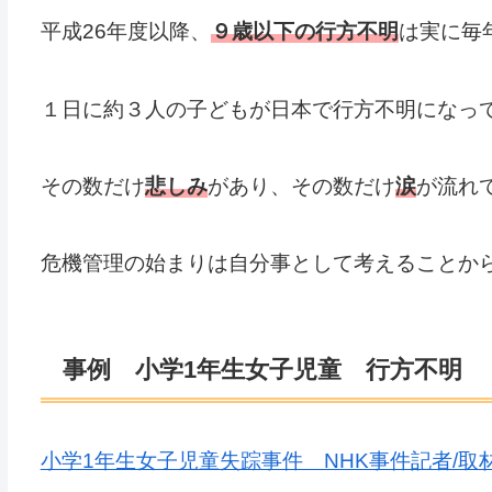
平成26年度以降、
９歳以下の行方不明
は実に毎
１日に約３人の子どもが日本で行方不明になっ
その数だけ
悲しみ
があり、その数だけ
涙
が流れ
危機管理の始まりは自分事として考えることか
事例 小学1年生女子児童 行方不明
小学1年生女子児童失踪事件 NHK事件記者/取材n