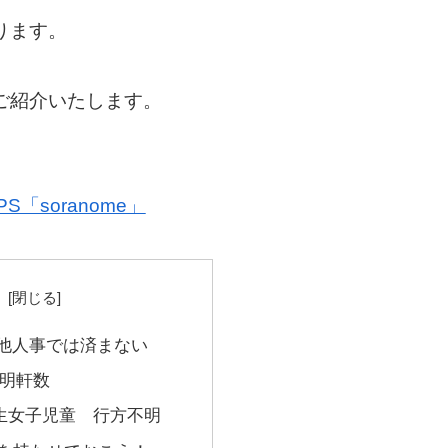
ります。
ご紹介いたします。
「soranome」
次
他人事では済まない
明軒数
年生女子児童 行方不明