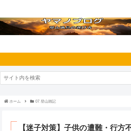
ホーム
07.登山雑記
【迷子対策】子供の遭難・行方不