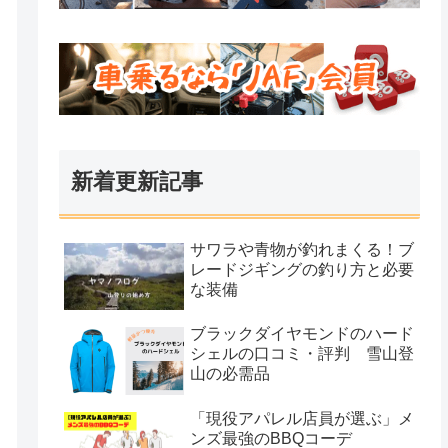
新着更新記事
サワラや青物が釣れまくる！ブ
レードジギングの釣り方と必要
な装備
ブラックダイヤモンドのハード
シェルの口コミ・評判 雪山登
山の必需品
「現役アパレル店員が選ぶ」メ
ンズ最強のBBQコーデ