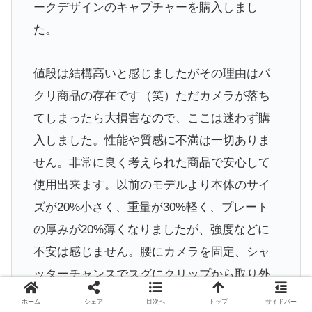
ークデザインのキャプチャーを購入しまし
た。
値段は結構高いと感じましたがその理由はパ
クリ商品の存在です（笑）ただカメラが落ち
てしまったら大損害なので、ここは迷わず購
入しました。性能や質感に不満は一切ありま
せん。非常に良く考えられた商品で安心して
使用出来ます。以前のモデルより本体のサイ
ズが20%小さく、重量が30%軽く、プレート
の厚みが20%薄くなりましたが、強度などに
不安は感じません。腰にカメラを固定、シャ
ッターチャンスでスグにクリップから取り外
して撮影。撮影を終えたらスグに腰にクリッ
ホーム
シェア
目次へ
トップ
サイドバー