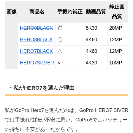
静止画
画像
商品名
手振れ補正
動画品質
品質
HERO9BLACK
◎
5K30
20MP
内
HERO8BLACK
〇
4K60
12MP
G
HERO7BLACK
△
4K60
12MP
な
HERO7SILVER
×
4K30
10MP
な
・私がHERO7を選んだ理由
私がGoPro Hero7を選んだのは、GoPro HERO7 SIVER
では手振れ性能が不安に思い、GoPro8ではバッテリー
の持ちに不安があったからです。