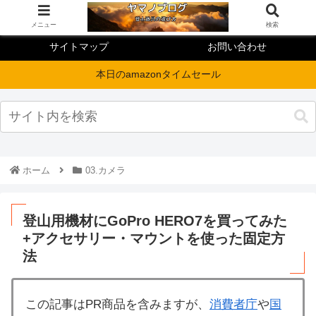
メニュー
検索
サイトマップ
お問い合わせ
本日のamazonタイムセール
ホーム
03.カメラ
登山用機材にGoPro HERO7を買ってみた
+アクセサリー・マウントを使った固定方
法
この記事はPR商品を含みますが、
消費者庁
や
国