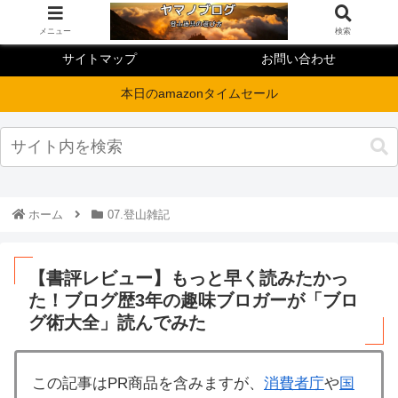
メニュー
検索
サイトマップ
お問い合わせ
本日のamazonタイムセール
ホーム
07.登山雑記
【書評レビュー】もっと早く読みたかっ
た！ブログ歴3年の趣味ブロガーが「ブロ
グ術大全」読んでみた
この記事はPR商品を含みますが、
消費者庁
や
国