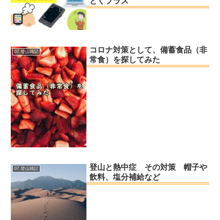
とくプラス
コロナ対策として、備蓄食品（非
07.登山雑記
常食）を探してみた
登山と熱中症 その対策 帽子や
07.登山雑記
飲料、塩分補給など