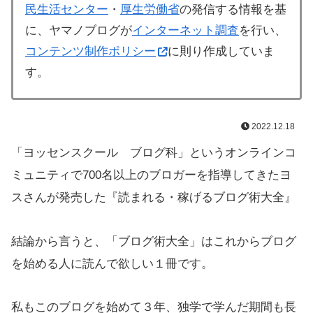
民生活センター
・
厚生労働省
の発信する情報を基
に、ヤマノブログが
インターネット調査
を行い、
コンテンツ制作ポリシー
に則り作成していま
す。
2022.12.18
「ヨッセンスクール ブログ科」というオンラインコ
ミュニティで700名以上のブロガーを指導してきたヨ
スさんが発売した『読まれる・稼げるブログ術大全』
結論から言うと、「ブログ術大全」はこれからブログ
を始める人に読んで欲しい１冊です。
私もこのブログを始めて３年、独学で学んだ期間も長