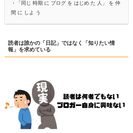
・「同じ 時期 に ブログ を はじめ た 人」 を 仲
間 に しよ う
読者は誰かの「日記」ではなく「知りたい情
報」を求めている