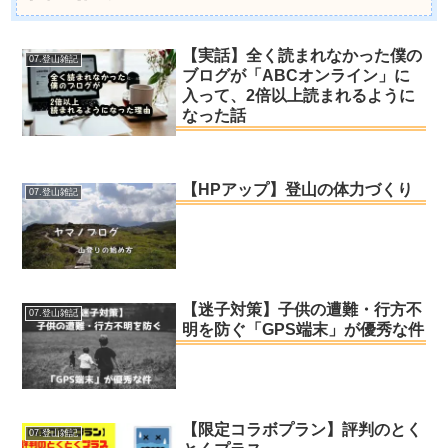
【実話】全く読まれなかった僕の
07.登山雑記
ブログが「ABCオンライン」に
入って、2倍以上読まれるように
なった話
【HPアップ】登山の体力づくり
07.登山雑記
【迷子対策】子供の遭難・行方不
07.登山雑記
明を防ぐ「GPS端末」が優秀な件
【限定コラボプラン】評判のとく
07.登山雑記