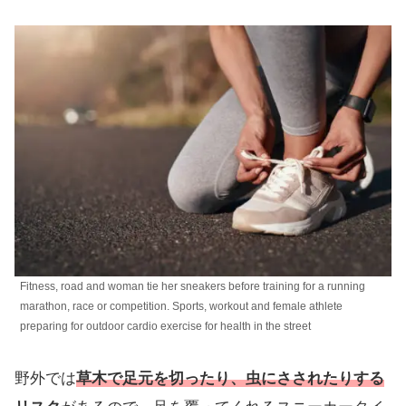
Fitness, road and woman tie her sneakers before training for a running
marathon, race or competition. Sports, workout and female athlete
preparing for outdoor cardio exercise for health in the street
野外では
草木で足元を切ったり、虫にさされたりする