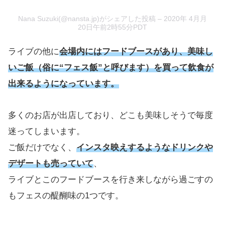
Nana Suzuki(@nansta.jp)がシェアした投稿
– 2020年 4月月
20日午前2時55分PDT
ライブの他に
会場内にはフードブースがあり、美味し
いご飯（俗に“フェス飯”と呼びます）を買って飲食が
出来るようになっています。
多くのお店が出店しており、どこも美味しそうで毎度
迷ってしまいます。
ご飯だけでなく、
インスタ映えするようなドリンクや
デザートも売っていて
、
ライブとこのフードブースを行き来しながら過ごすの
もフェスの醍醐味の1つです。