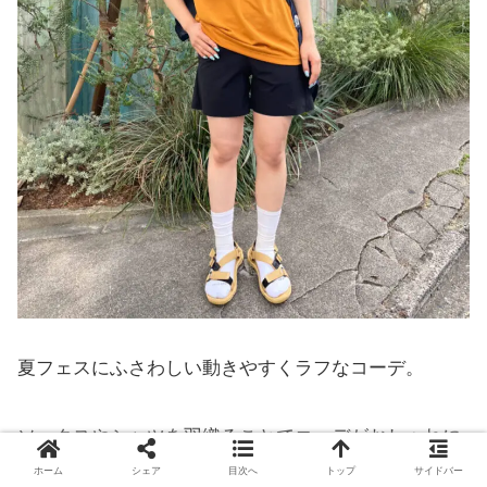
夏フェスにふさわしい動きやすくラフなコーデ。
ソックスやシャツを羽織ることでコーデがおしゃれに
まとまっていますね。
ホーム
シェア
目次へ
トップ
サイドバー