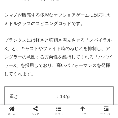
シマノが販売する多彩なオフショアゲームに対応した
ミドルクラスのスピニングロッドです。
ブランクスには軽さと強靭さ両立させる「スパイラル
X」と、キャストやファイト時のねじれを抑制し、ア
ングラーの意図する方向性を維持してくれる「ハイパ
ワーX」を採用しており、高いパフォーマンスを発揮
してくれます。
重さ ：187g
長さ ：2.13m
ホーム
シェア
目次へ
トップ
サイドバー