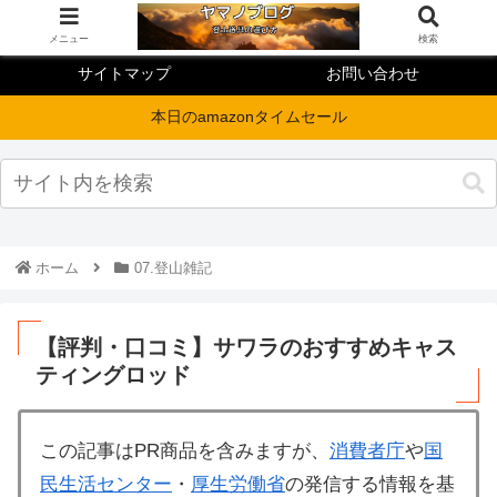
メニュー
検索
サイトマップ
お問い合わせ
本日のamazonタイムセール
ホーム
07.登山雑記
【評判・口コミ】サワラのおすすめキャス
ティングロッド
この記事はPR商品を含みますが、
消費者庁
や
国
民生活センター
・
厚生労働省
の発信する情報を基