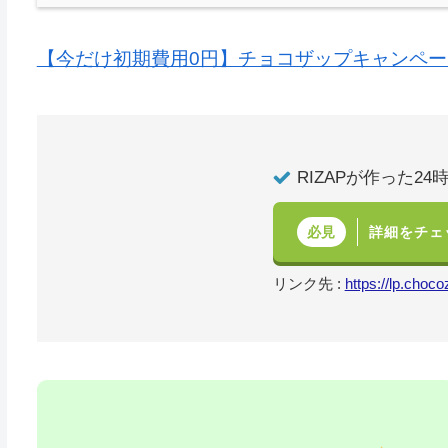
【今だけ初期費用0円】チョコザップキャンペ
RIZAPが作った24
詳細をチェ
必見
リンク先 :
https://lp.choco