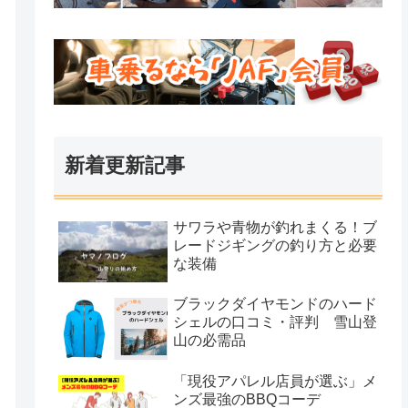
新着更新記事
サワラや青物が釣れまくる！ブ
レードジギングの釣り方と必要
な装備
ブラックダイヤモンドのハード
シェルの口コミ・評判 雪山登
山の必需品
「現役アパレル店員が選ぶ」メ
ンズ最強のBBQコーデ