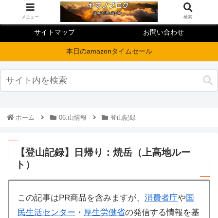
メニュー
検索
サイトマップ
お問い合わせ
本日のamazonタイムセール
ホーム
06.山情報
登山記録
【登山記録】日帰り：焼岳（上高地ルー
ト）
この記事はPR商品を含みますが、
消費者庁
や
国
民生活センター
・
厚生労働省
の発信する情報を基