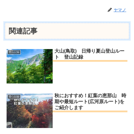
ヤマノ
関連記事
大山(鳥取) 日帰り夏山登山ルー
登山記録
ト 登山記録
秋におすすめ！紅葉の恵那山 時
登山記録
期や最短ルート(広河原ルート)を
ご紹介します