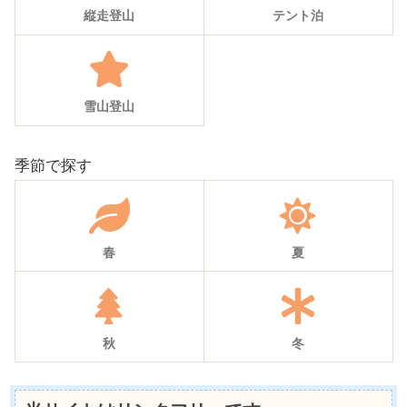
縦走登山
テント泊
雪山登山
季節で探す
春
夏
秋
冬