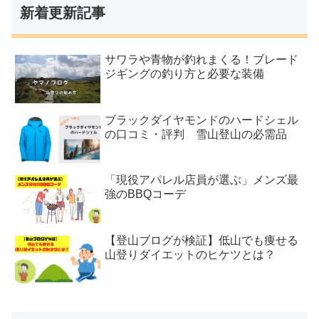
新着更新記事
サワラや青物が釣れまくる！ブレード
ジギングの釣り方と必要な装備
ブラックダイヤモンドのハードシェル
の口コミ・評判 雪山登山の必需品
「現役アパレル店員が選ぶ」メンズ最
強のBBQコーデ
【登山ブログが検証】低山でも痩せる
山登りダイエットのヒケツとは？