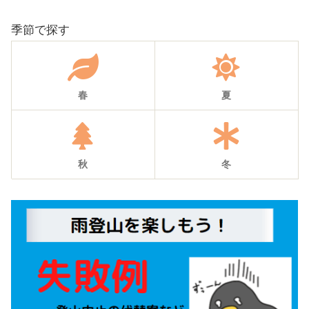
季節で探す
春
夏
秋
冬