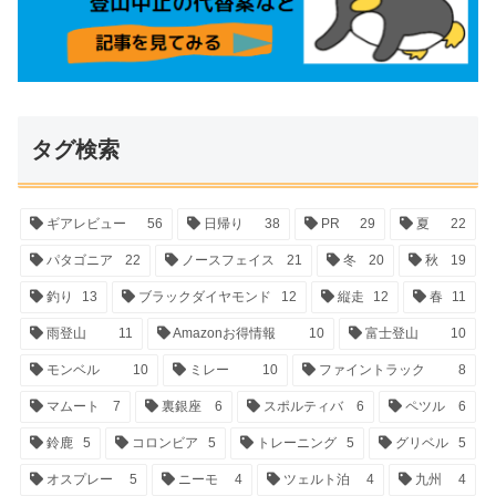
タグ検索
ギアレビュー
56
日帰り
38
PR
29
夏
22
パタゴニア
22
ノースフェイス
21
冬
20
秋
19
釣り
13
ブラックダイヤモンド
12
縦走
12
春
11
雨登山
11
Amazonお得情報
10
富士登山
10
モンベル
10
ミレー
10
ファイントラック
8
マムート
7
裏銀座
6
スポルティバ
6
ペツル
6
鈴鹿
5
コロンビア
5
トレーニング
5
グリベル
5
オスプレー
5
ニーモ
4
ツェルト泊
4
九州
4