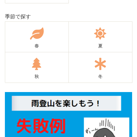
季節で探す
春
夏
秋
冬