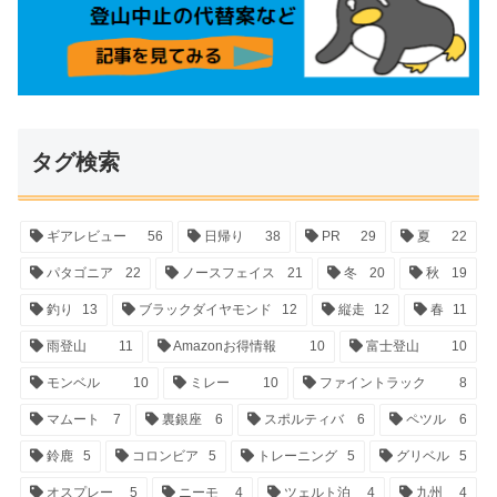
タグ検索
ギアレビュー
56
日帰り
38
PR
29
夏
22
パタゴニア
22
ノースフェイス
21
冬
20
秋
19
釣り
13
ブラックダイヤモンド
12
縦走
12
春
11
雨登山
11
Amazonお得情報
10
富士登山
10
モンベル
10
ミレー
10
ファイントラック
8
マムート
7
裏銀座
6
スポルティバ
6
ペツル
6
鈴鹿
5
コロンビア
5
トレーニング
5
グリベル
5
オスプレー
5
ニーモ
4
ツェルト泊
4
九州
4