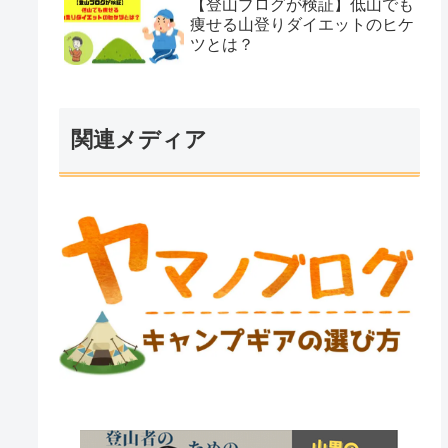
【登山ブログが検証】低山でも
痩せる山登りダイエットのヒケ
ツとは？
関連メディア