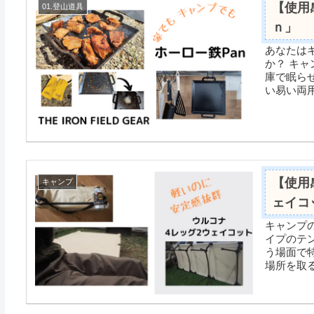
【使用
01.登山道具
ｎ」
あなたは
か？ キャンプの道具は家で使うのが難しく、キャンプに行けない時は倉
庫で眠らせてしま
い易い両用
【使用
キャンプ
ェイコ
キャンプのコ
イプのテ
う場面で特に活躍します。
場所を取る