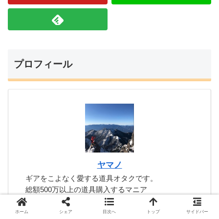
プロフィール
ヤマノ
ギアをこよなく愛する道具オタクです。
総額500万以上の道具購入するマニア
登山歴9年、月間1300万PVの大手メディア監修
雑誌監修|総執筆記事2000件以上｜みんラン公認登
ホーム
シェア
目次へ
トップ
サイドバー
山マイスター|pippin公認プロ